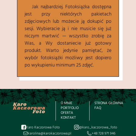
Jak najbardziej. Fotoksiążka dostępna
jest przy niektórych pakietach
zdjęciowych lub możecie ją dokupić po
sesji. Wybieracie ją i nie musicie się już
niczym martwić — wszystko zrobię za
Was, a Wy dostaniecie już gotowy
produkt. Warto jedynie pamiętać, że
wybór fotoksiążki możliwy jest dopiero
po wykupieniu minimum 25 zdjęć.
O MNIE
STRONA GŁÓWNA
Karo
Kaczorowa
PORTFOLIO
FAQ
Foto
OFERTA
KONTAKT
Karo Kaczorowa Foto
@karo_kaczorowa_foto
karolina@karokaczorowa.pl
+48 728 971 946